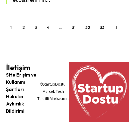
1
2
3
4
…
31
32
33
İletişim
Site Erişim ve
Kullanım
©StartupDostu,
Şartları
Mercek Tech
Hukuka
Tescilli Markasıdır.
Aykırılık
Bildirimi