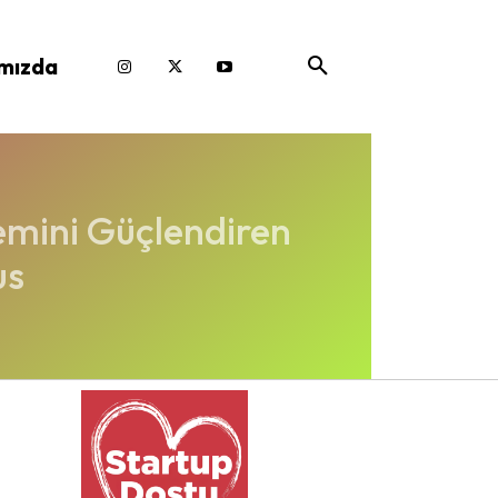
mızda
emini Güçlendiren
us